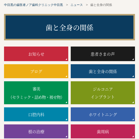
セラミックの症例写真
矯正治療の症例写真
中目黒の歯医者ノア歯科クリニック中目黒
ニュース
歯と全身の関係
根管治療の症例写真
インプラントの症例写真
歯と全身の関係
皮膚疾患の症例写真
その他の症例写真
お知らせ
患者さまの声
ブログ
歯と全身の関係
審美
ジルコニア
インプラント
（セラミック・詰め物・被せ物）
口腔内科
ホワイトニング
根の治療
歯周病