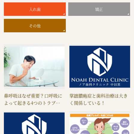
入れ歯
矯正
その他
鼻呼吸はなぜ重要？口呼吸に
掌蹠膿疱症と歯科治療は大き
よって起きる4つのトラブ…
く関係している！